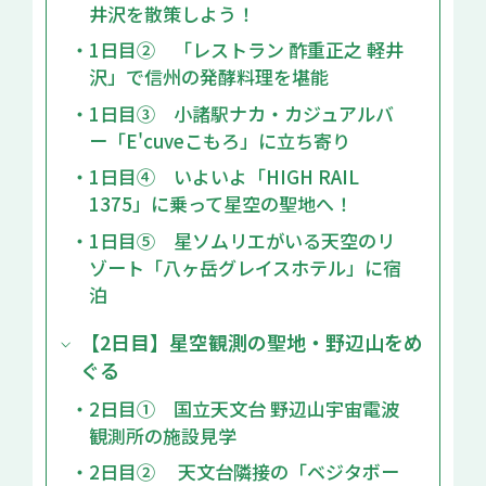
井沢を散策しよう！
・1日目② 「レストラン 酢重正之 軽井
沢」で信州の発酵料理を堪能
・1日目③ 小諸駅ナカ・カジュアルバ
ー「E'cuveこもろ」に立ち寄り
・1日目④ いよいよ「HIGH RAIL
1375」に乗って星空の聖地へ！
・1日目⑤ 星ソムリエがいる天空のリ
ゾート「八ヶ岳グレイスホテル」に宿
泊
【2日目】星空観測の聖地・野辺山をめ
ぐる
・2日目① 国立天文台 野辺山宇宙電波
観測所の施設見学
・2日目② 天文台隣接の「ベジタボー