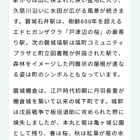
久慈川沿いに水田が広がる風景が続きま
す。磐城石井駅は、樹齢600年を超える
エドヒガンザクラ「戸津辺の桜」の最寄
り駅。次の磐城塙駅は塙町コミュニティ
プラザと町立図書館が併設された駅で、
森林をイメージした円錐状の屋根が連な
る姿は町のシンボルともなっています。
磐城棚倉は、江戸時代初期に丹羽長重が
棚倉城を築いて以来の城下町です。城郭
は戊辰戦争で板垣退助に攻められた際に
焼失しましたが、本丸と堀は亀ヶ城公園
として残り、春は桜、秋は紅葉が堀の水