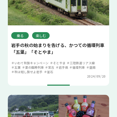
乗る
楽しむ
岩手の秋の始まりを告げる、かつての循環列車
「五葉」「そとやま」
いわて秋旅キャンペーン
そとやま
三陸鉄道リアス線
五葉
夏の臨時列車
宮古
岩手県
循環列車
盛岡
秋は短し旅せよ岩手
釜石
2024/09/20