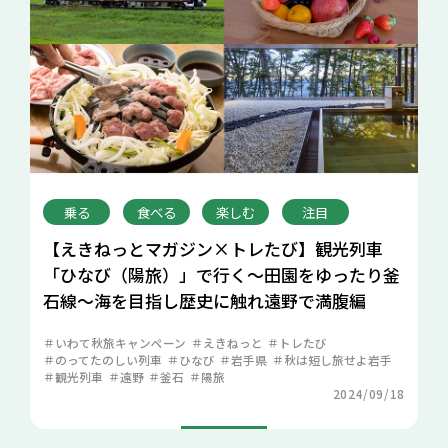
乗る
食べる
楽しむ
注目
【えきねっとマガジン×トレたび】観光列車
「ひなび（陽旅）」で行く～田園をゆったり釜
石線～海を目指し歴史に触れ遠野で満腹編
いわて秋旅キャンペーン
えきねっと
トレたび
のってたのしい列車
ひなび
岩手県
秋は短し旅せよ岩手
観光列車
遠野
釜石
陽旅
2024/09/18