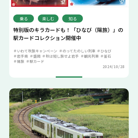
乗る
楽しむ
知る
特別版のキラカードも！「ひなび（陽旅）」の
駅カードコレクション開催中
いわて秋旅キャンペーン
のってたのしい列車
ひなび
岩手県
盛岡
秋は短し旅せよ岩手
観光列車
釜石
陽旅
駅カード
2024/10/28