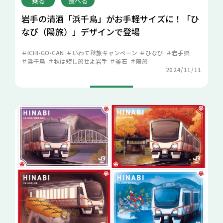
乗る
食べる
岩手の清酒「浜千鳥」がお手軽サイズに！「ひ
なび（陽旅）」デザインで登場
ICHI-GO-CAN
いわて秋旅キャンペーン
ひなび
岩手県
浜千鳥
秋は短し旅せよ岩手
釜石
陽旅
2024/11/11