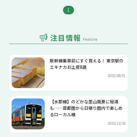
1
注目情報
Feature
新幹線乗車前にすぐ買える！ 東京駅の
エキナカお土産8選
2025/08/01
【水郡線】のどかな里山風景に秘湯
も……首都圏から日帰り圏内で楽しめ
るローカル線
2025/12/26