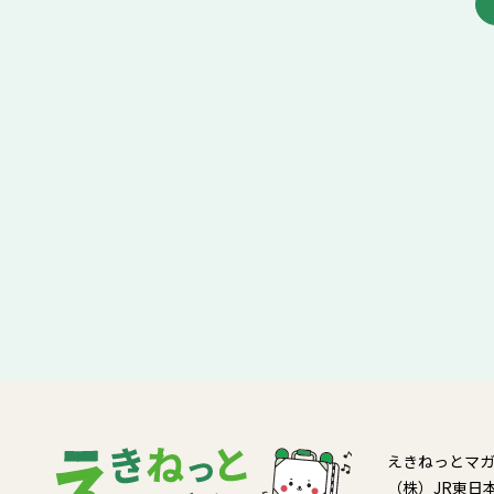
えきねっとマ
（株）JR東日