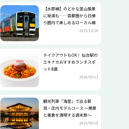
【水郡線】のどかな里山風景
に秘湯も……首都圏から日帰
り圏内で楽しめるローカル線
2025/12/26
テイクアウトもOK！ 仙台駅の
エキナカおすすめランチスポ
ット8選
2026/03/13
観光列車「海里」で巡る新
潟・庄内モデルコース ～絶景
と美食を満喫する週末旅～
2025/09/18