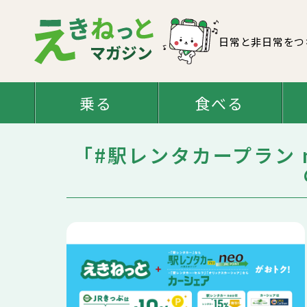
日常と非日常をつ
乗る
食べる
「#駅レンタカープラン 