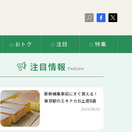
おトク
注目
特集
注目情報
Feature
新幹線乗車前にすぐ買える！
東京駅のエキナカお土産8選
2025/08/01