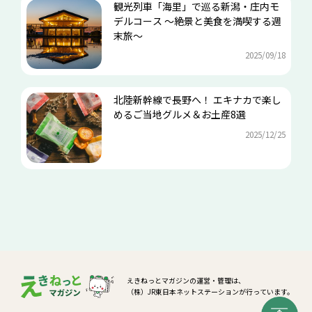
観光列車「海里」で巡る新潟・庄内モ
デルコース ～絶景と美食を満喫する週
末旅～
2025/09/18
北陸新幹線で長野へ！ エキナカで楽し
めるご当地グルメ＆お土産8選
2025/12/25
えきねっとマガジンの運営・管理は、
（株）JR東日本ネットステーションが行っています。