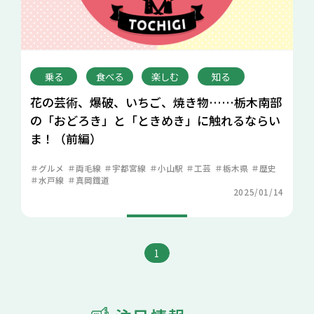
乗る
食べる
楽しむ
知る
花の芸術、爆破、いちご、焼き物……栃木南部
の「おどろき」と「ときめき」に触れるならい
ま！（前編）
グルメ
両毛線
宇都宮線
小山駅
工芸
栃木県
歴史
水戸線
真岡鐡道
2025/01/14
1