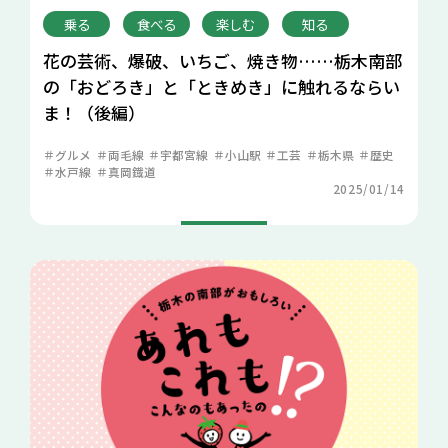
乗る
食べる
楽しむ
知る
花の芸術、爆破、いちご、焼き物……栃木南部
の「おどろき」と「ときめき」に触れるならい
ま！（後編）
グルメ
両毛線
宇都宮線
小山駅
工芸
栃木県
歴史
水戸線
真岡鐡道
2025/01/14