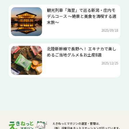
観光列車「海里」で巡る新潟・庄内モ
デルコース ～絶景と美食を満喫する週
末旅～
2025/09/18
北陸新幹線で長野へ！ エキナカで楽し
めるご当地グルメ＆お土産8選
2025/12/25
えきねっとマガジンの運営・管理は、
（株）JR東日本ネットステーションが行っています。