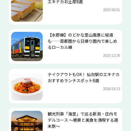
エキナカお土産8選
2025/08/01
【水郡線】のどかな里山風景に秘湯
も……首都圏から日帰り圏内で楽しめ
るローカル線
2025/12/26
テイクアウトもOK！ 仙台駅のエキナカ
おすすめランチスポット8選
2026/03/13
観光列車「海里」で巡る新潟・庄内モ
デルコース ～絶景と美食を満喫する週
末旅～