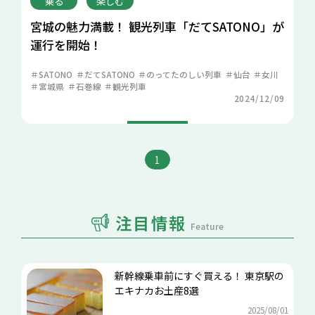
乗る
楽しむ
宮城の魅力満載！ 観光列車「だてSATONO」が
運行を開始！
SATONO
だてSATONO
のってたのしい列車
仙台
女川
宮城県
石巻線
観光列車
2024/12/09
1
注目情報
Feature
新幹線乗車前にすぐ買える！ 東京駅の
エキナカお土産8選
2025/08/01