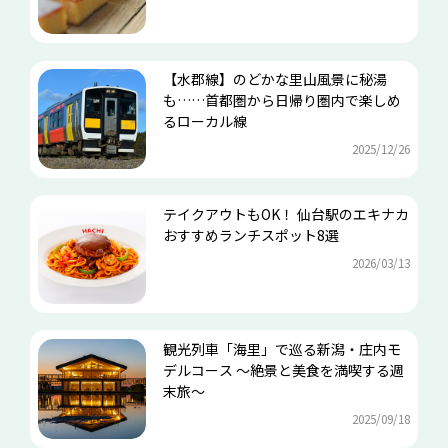
【水郡線】のどかな里山風景に秘湯
も……首都圏から日帰り圏内で楽しめ
るローカル線
2025/12/26
テイクアウトもOK！ 仙台駅のエキナカ
おすすめランチスポット8選
2026/03/13
観光列車「海里」で巡る新潟・庄内モ
デルコース ～絶景と美食を満喫する週
末旅～
2025/09/18