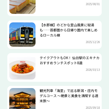
2025/08/01
【水郡線】のどかな里山風景に秘湯
も……首都圏から日帰り圏内で楽しめ
るローカル線
2025/12/26
テイクアウトもOK！ 仙台駅のエキナカ
おすすめランチスポット8選
2026/03/13
観光列車「海里」で巡る新潟・庄内モ
デルコース ～絶景と美食を満喫する週
末旅～
2025/09/18