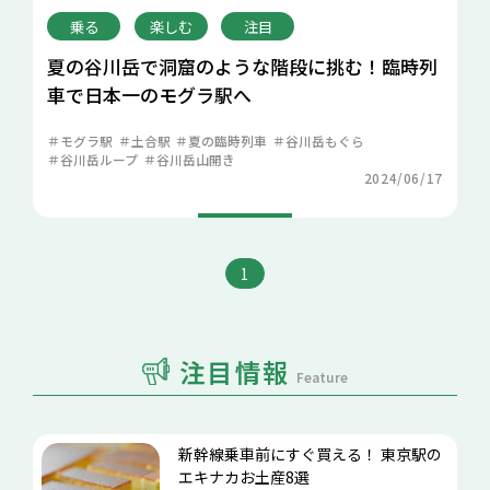
乗る
楽しむ
注目
夏の谷川岳で洞窟のような階段に挑む！臨時列
車で日本一のモグラ駅へ
モグラ駅
土合駅
夏の臨時列車
谷川岳もぐら
谷川岳ループ
谷川岳山開き
2024/06/17
1
注目情報
Feature
新幹線乗車前にすぐ買える！ 東京駅の
エキナカお土産8選