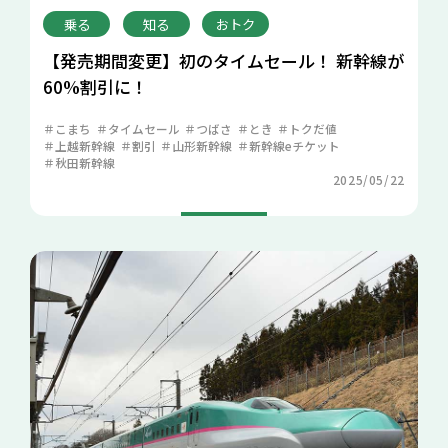
乗る
知る
おトク
【発売期間変更】初のタイムセール！ 新幹線が
60%割引に！
こまち
タイムセール
つばさ
とき
トクだ値
上越新幹線
割引
山形新幹線
新幹線eチケット
秋田新幹線
2025/05/22