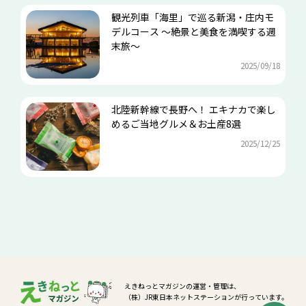
観光列車「海里」で巡る新潟・庄内モ
デルコース ～絶景と美食を満喫する週
末旅～
2025/09/18
北陸新幹線で長野へ！ エキナカで楽し
めるご当地グルメ＆お土産8選
2025/12/25
えきねっとマガジンの運営・管理は、
（株）JR東日本ネットステーションが行っています。