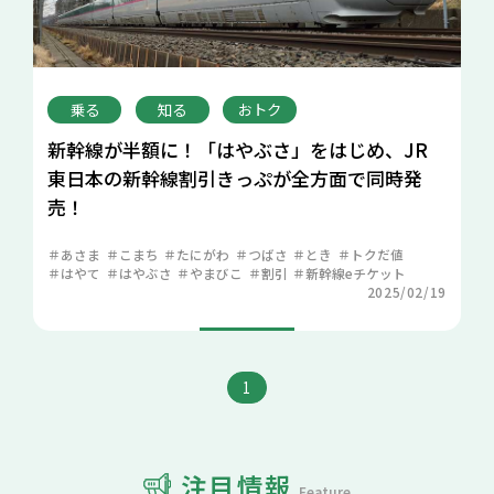
乗る
知る
おトク
新幹線が半額に！「はやぶさ」をはじめ、JR
東日本の新幹線割引きっぷが全方面で同時発
売！
あさま
こまち
たにがわ
つばさ
とき
トクだ値
はやて
はやぶさ
やまびこ
割引
新幹線eチケット
2025/02/19
1
注目情報
Feature