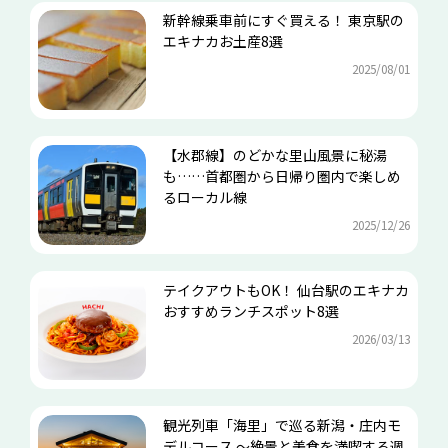
新幹線乗車前にすぐ買える！ 東京駅の
エキナカお土産8選
2025/08/01
【水郡線】のどかな里山風景に秘湯
も……首都圏から日帰り圏内で楽しめ
るローカル線
2025/12/26
テイクアウトもOK！ 仙台駅のエキナカ
おすすめランチスポット8選
2026/03/13
観光列車「海里」で巡る新潟・庄内モ
デルコース ～絶景と美食を満喫する週