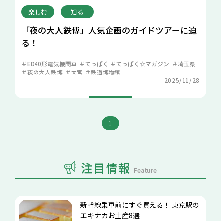
楽しむ
知る
「夜の大人鉄博」人気企画のガイドツアーに迫
る！
ED40形電気機関車
てっぱく
てっぱく☆マガジン
埼玉県
夜の大人鉄博
大宮
鉄道博物館
2025/11/28
1
注目情報
Feature
新幹線乗車前にすぐ買える！ 東京駅の
エキナカお土産8選