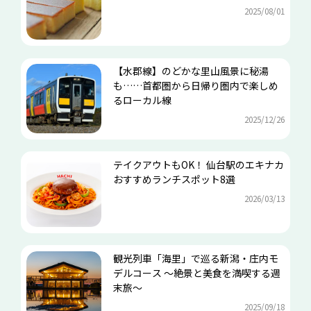
2025/08/01
【水郡線】のどかな里山風景に秘湯
も……首都圏から日帰り圏内で楽しめ
るローカル線
2025/12/26
テイクアウトもOK！ 仙台駅のエキナカ
おすすめランチスポット8選
2026/03/13
観光列車「海里」で巡る新潟・庄内モ
デルコース ～絶景と美食を満喫する週
末旅～
2025/09/18