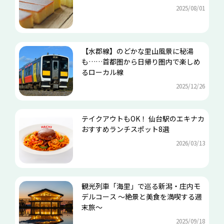
2025/08/01
【水郡線】のどかな里山風景に秘湯
も……首都圏から日帰り圏内で楽しめ
るローカル線
2025/12/26
テイクアウトもOK！ 仙台駅のエキナカ
おすすめランチスポット8選
2026/03/13
観光列車「海里」で巡る新潟・庄内モ
デルコース ～絶景と美食を満喫する週
末旅～
2025/09/18