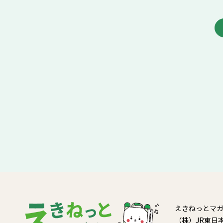
えきねっとマ
（株）JR東日