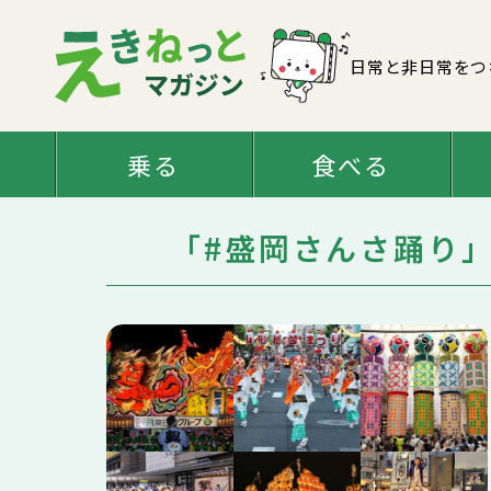
日常と非日常をつ
乗る
食べる
「#盛岡さんさ踊り