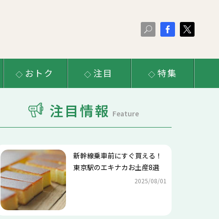
おトク
注目
特集
注目情報
Feature
新幹線乗車前にすぐ買える！
東京駅のエキナカお土産8選
2025/08/01