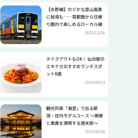
【水郡線】のどかな里山風景
に秘湯も……首都圏から日帰
り圏内で楽しめるローカル線
2025/12/26
テイクアウトもOK！ 仙台駅の
エキナカおすすめランチスポ
ット8選
2026/03/13
観光列車「海里」で巡る新
潟・庄内モデルコース ～絶景
と美食を満喫する週末旅～
2025/09/18