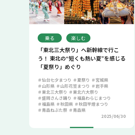
乗る
楽しむ
「東北三大祭り」へ新幹線で行こ
う！ 東北の“短くも熱い夏”を感じる
「夏祭り」めぐり
仙台七夕まつり
夏祭り
宮城県
山形県
山形花笠まつり
岩手県
東北三大祭り
東北六大祭り
盛岡さんさ踊り
福島わらじまつり
福島県
秋田県
秋田竿燈まつり
青森ねぶた祭
青森県
2025/06/30