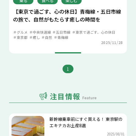
乗る
食べる
楽しむ
【東京で過ごす、心の休日】青梅線・五日市線
の旅で、自然がもたらす癒しの時間を
グルメ
中央快速線
五日市線
東京で過ごす、心の休日
東京都
癒し
自然
青梅線
2025/11/28
1
注目情報
Feature
新幹線乗車前にすぐ買える！ 東京駅の
エキナカお土産8選
2025/08/01