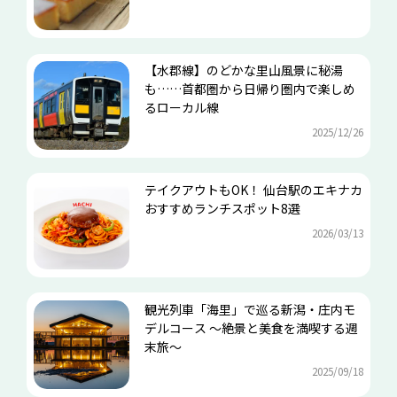
【水郡線】のどかな里山風景に秘湯
も……首都圏から日帰り圏内で楽しめ
るローカル線
2025/12/26
テイクアウトもOK！ 仙台駅のエキナカ
おすすめランチスポット8選
2026/03/13
観光列車「海里」で巡る新潟・庄内モ
デルコース ～絶景と美食を満喫する週
末旅～
2025/09/18