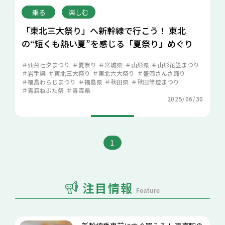
乗る
楽しむ
「東北三大祭り」へ新幹線で行こう！ 東北
の“短くも熱い夏”を感じる「夏祭り」めぐり
仙台七夕まつり
夏祭り
宮城県
山形県
山形花笠まつり
岩手県
東北三大祭り
東北六大祭り
盛岡さんさ踊り
福島わらじまつり
福島県
秋田県
秋田竿燈まつり
青森ねぶた祭
青森県
2025/06/30
1
注目情報
Feature