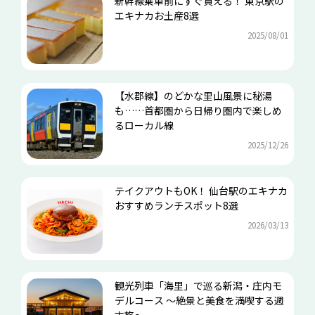
新幹線乗車前にすぐ買える！ 東京駅の
エキナカお土産8選
2025/08/01
【水郡線】のどかな里山風景に秘湯
も……首都圏から日帰り圏内で楽しめ
るローカル線
2025/12/26
テイクアウトもOK！ 仙台駅のエキナカ
おすすめランチスポット8選
2026/03/13
観光列車「海里」で巡る新潟・庄内モ
デルコース ～絶景と美食を満喫する週
末旅～