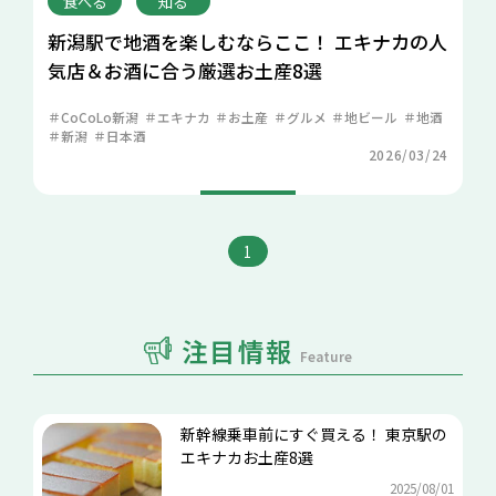
食べる
知る
新潟駅で地酒を楽しむならここ！ エキナカの人
気店＆お酒に合う厳選お土産8選
CoCoLo新潟
エキナカ
お土産
グルメ
地ビール
地酒
新潟
日本酒
2026/03/24
1
注目情報
Feature
新幹線乗車前にすぐ買える！ 東京駅の
エキナカお土産8選
2025/08/01