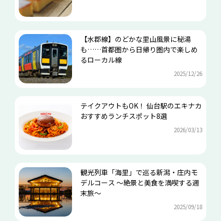
【水郡線】のどかな里山風景に秘湯
も……首都圏から日帰り圏内で楽しめ
るローカル線
2025/12/26
テイクアウトもOK！ 仙台駅のエキナカ
おすすめランチスポット8選
2026/03/13
観光列車「海里」で巡る新潟・庄内モ
デルコース ～絶景と美食を満喫する週
末旅～
2025/09/18