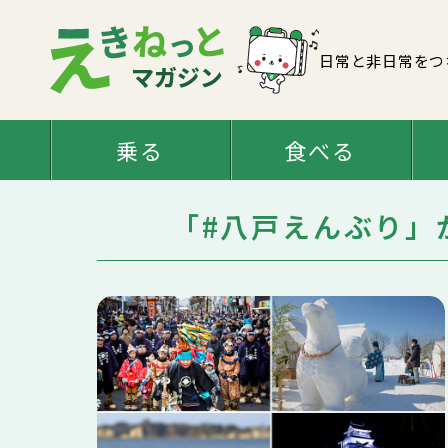
日常と非日常をつ
乗る
食べる
「#八戸えんぶり」