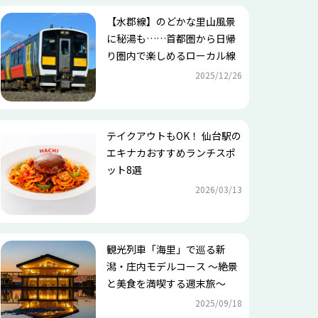
【水郡線】のどかな里山風景
に秘湯も……首都圏から日帰
り圏内で楽しめるローカル線
2025/12/26
テイクアウトもOK！ 仙台駅の
エキナカおすすめランチスポ
ット8選
2026/03/13
観光列車「海里」で巡る新
潟・庄内モデルコース ～絶景
と美食を満喫する週末旅～
2025/09/18