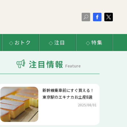
おトク
注目
特集
注目情報
Feature
新幹線乗車前にすぐ買える！
東京駅のエキナカお土産8選
2025/08/01