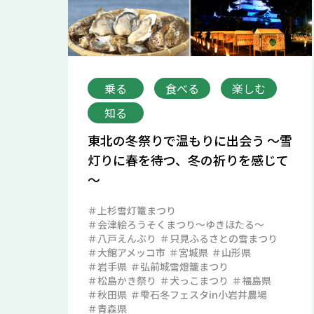
乗る
食べる
楽しむ
知る
東北の冬祭りで温もりに出会う ～雪
灯りに春を待つ、冬の祈りを感じて
～
上杉雪灯篭まつり
会津絵ろうそくまつり～ゆきほたる～
八戸えんぶり
只見ふるさとの雪まつり
大館アメッコ市
宮城県
山形県
岩手県
弘前城雪燈籠まつり
松島かき祭り
犬っこまつり
福島県
秋田県
雫石冬フェスタin小岩井農場
青森県