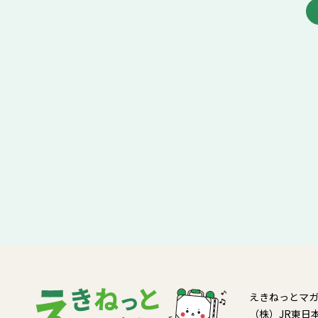
えきねっとマ
（株）JR東日