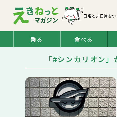
日常と非日常をつ
乗る
食べる
「#シンカリオン」