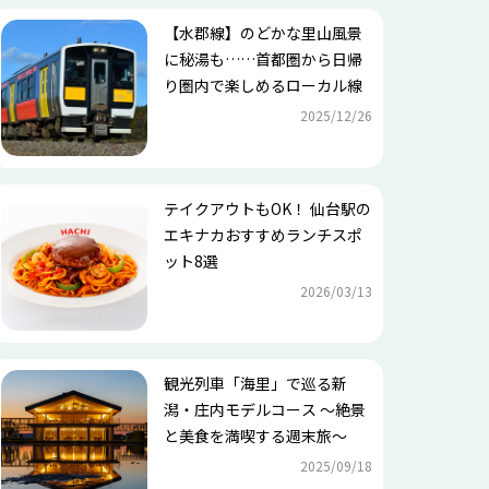
【水郡線】のどかな里山風景
に秘湯も……首都圏から日帰
り圏内で楽しめるローカル線
2025/12/26
テイクアウトもOK！ 仙台駅の
エキナカおすすめランチスポ
ット8選
2026/03/13
観光列車「海里」で巡る新
潟・庄内モデルコース ～絶景
と美食を満喫する週末旅～
2025/09/18